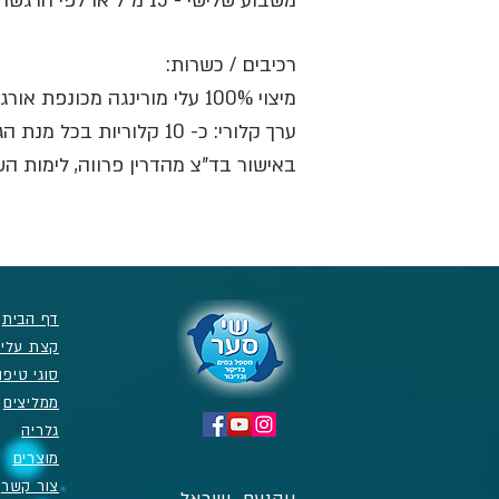
משבוע שלישי - 15 מ"ל או לפי הרגשה
רכיבים / כשרות:
מיצוי 100% עלי מורינגה מכונפת אורגניים, מים, כוהל
ערך קלורי: כ- 10 קלוריות בכל מנת הגשה
באישור בד"צ מהדרין פרווה, לימות ה
דף הבית
קצת עליי
סוגי
טיפו
ממליצים
גלריה
מוצרים
צור קשר